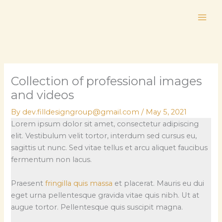
Skip
to
content
Collection of professional images
and videos
By
dev.filldesigngroup@gmail.com
/
May 5, 2021
Lorem ipsum dolor sit amet, consectetur adipiscing
elit. Vestibulum velit tortor, interdum sed cursus eu,
sagittis ut nunc. Sed vitae tellus et arcu aliquet faucibus
fermentum non lacus.
Praesent
fringilla quis massa
et placerat. Mauris eu dui
eget urna pellentesque gravida vitae quis nibh. Ut at
augue tortor. Pellentesque quis suscipit magna.